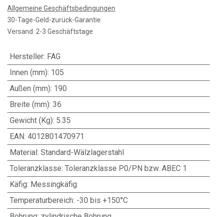
Allgemeine Geschäftsbedingungen
30-Tage-Geld-zurück-Garantie
Versand: 2-3 Geschäftstage
Hersteller
:
FAG
Innen (mm)
:
105
Außen (mm)
:
190
Breite (mm)
:
36
Gewicht (Kg)
:
5.35
EAN
:
4012801470971
Material
:
Standard-Wälzlagerstahl
Toleranzklasse
:
Toleranzklasse P0/PN bzw. ABEC 1
Käfig
:
Messingkäfig
Temperaturbereich
:
-30 bis +150°C
Bohrung
:
zylindrische Bohrung