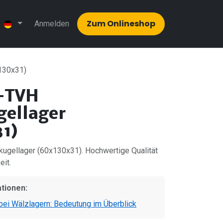
Zum Onlinesh​​op
Anmelden
130x31)
 -TVH
gellager
1)
ugellager (60x130x31). Hochwertige Qualität
eit.
ationen:
ei Wälzlagern: Bedeutung im Überblick