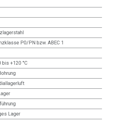
zlagerstahl
anzklasse P0/PN bzw. ABEC 1
0 bis +120 °C
Bohrung
iallagerluft
Lager
führung
ges Lager