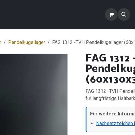
ontakt
Blog
FAQ
Produkte
r
Pendelkugellager
FAG 1312 -TVH Pendelkugellager (60x
FAG 1312
Pendelku
(60x130x3
FAG 1312 -TVH Pendelk
für langfristige Haltbark
Für weitere Inform
Nachsetzzeichen b