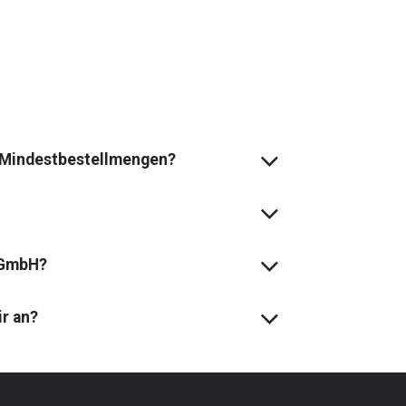
s Mindest­bestell­mengen?
 GmbH?
ir an?