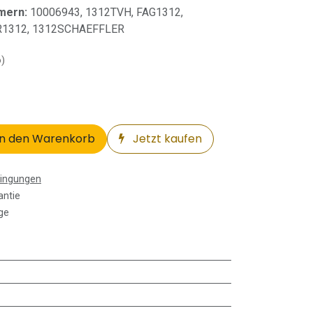
mern:
10006943, 1312TVH, FAG1312,
R1312, 1312SCHAEFFLER
o)
n den Warenkorb
Jetzt kaufen
dingungen
antie
ge