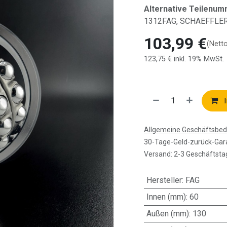
Alternative Teilenum
1312FAG, SCHAEFFLE
103,99
€
(Nett
123,75
€
inkl. 19% MwSt.
I
Allgemeine Geschäftsbe
30-Tage-Geld-zurück-Gar
Versand: 2-3 Geschäftsta
Hersteller
:
FAG
Innen (mm)
:
60
Außen (mm)
:
130