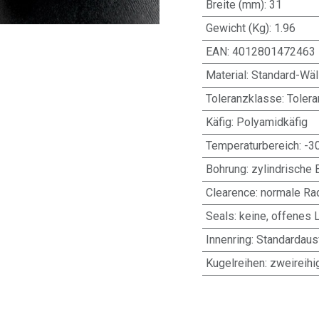
Breite (mm)
:
31
Gewicht (Kg)
:
1.96
EAN
:
4012801472463
Material
:
Standard-Wäl
Toleranzklasse
:
Toler
Käfig
:
Polyamidkäfig
Temperaturbereich
:
-3
Bohrung
:
zylindrische 
Clearence
:
normale Rad
Seals
:
keine, offenes 
Innenring
:
Standardaus
Kugelreihen
:
zweireihi