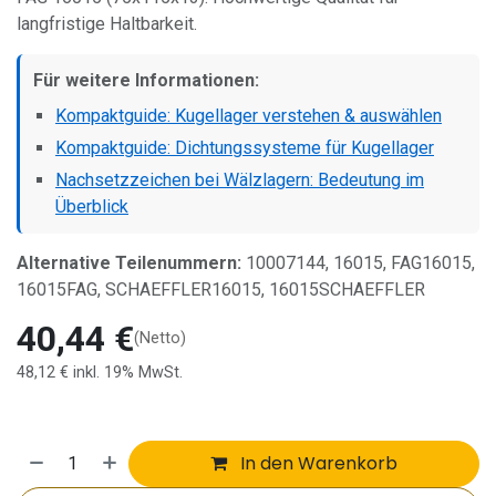
langfristige Haltbarkeit.
Für weitere Informationen:
Kompaktguide: Kugellager verstehen & auswählen
Kompaktguide: Dichtungssysteme für Kugellager
Nachsetzzeichen bei Wälzlagern: Bedeutung im
Überblick
Alternative Teilenummern:
10007144, 16015, FAG16015,
16015FAG, SCHAEFFLER16015, 16015SCHAEFFLER
40,44
€
(Netto)
48,12
€
inkl. 19% MwSt.
In den Warenkorb