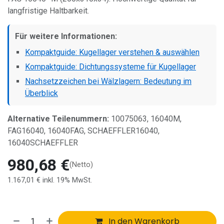
langfristige Haltbarkeit.
Für weitere Informationen:
Kompaktguide: Kugellager verstehen & auswählen
Kompaktguide: Dichtungssysteme für Kugellager
Nachsetzzeichen bei Wälzlagern: Bedeutung im
Überblick
Alternative Teilenummern:
10075063, 16040M,
FAG16040, 16040FAG, SCHAEFFLER16040,
16040SCHAEFFLER
980,68
€
(Netto)
1.167,01
€
inkl. 19% MwSt.
In den Warenkorb