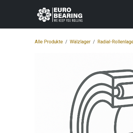
Zum Inhalt springen
Home
Shop
K
Alle Produkte
Wälzlager
Radial-Rollenlag