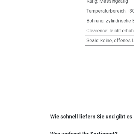
Käfig
:
Messingkäfig
Temperaturbereich
:
-3
Bohrung
:
zylindrische 
Clearence
:
leicht erhöh
Seals
:
keine, offenes 
Wie schnell liefern Sie und gibt e