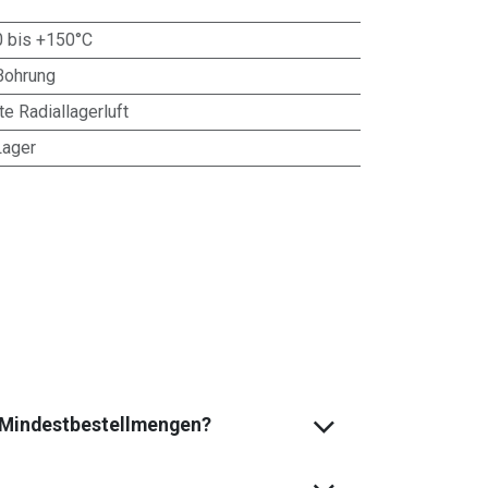
0 bis +150°C
Bohrung
te Radiallagerluft
Lager
s Mindest­bestell­mengen?