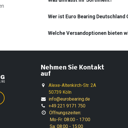
Was umfasst Ihr Sortiment?
en
Wer ist Euro Bearing Deutschland
Welche Versandoptionen bieten w
Nehmen Sie Kontakt
auf
Alexe-Altenkirch-Str. 2A
50739 Köln
info@eurobearing.de
+49 221 9171 750
Öffnungszeiten:
Mo-Fr: 08:00 - 17:00
Sa: 08:00 - 15:00