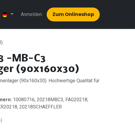
Zum Onlinesh​​op
Anmelden
0)
8 -MB-C3
ger (90x160x30)
enlager (90x160x30). Hochwertige Qualität für
mern:
10080716, 20218MBC3, FAG20218,
ER20218, 20218SCHAEFFLER
o)