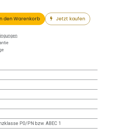
n den Warenkorb
Jetzt kaufen
dingungen
antie
ge
anzklasse P0/PN bzw. ABEC 1