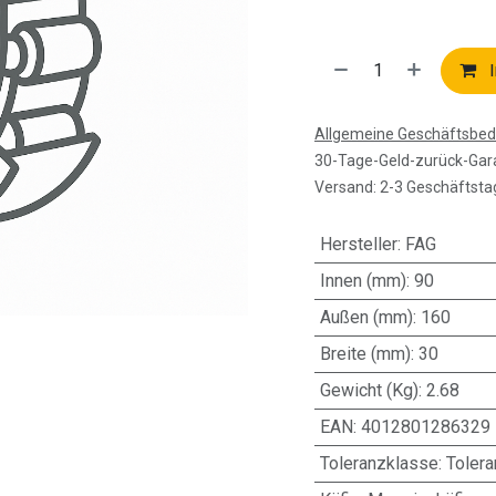
I
Allgemeine Geschäftsbe
30-Tage-Geld-zurück-Gar
Versand: 2-3 Geschäftsta
Hersteller
:
FAG
Innen (mm)
:
90
Außen (mm)
:
160
Breite (mm)
:
30
Gewicht (Kg)
:
2.68
EAN
:
4012801286329
Toleranzklasse
:
Toler