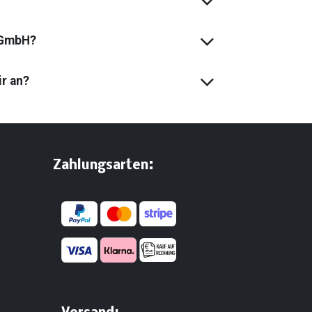
 GmbH?
ir an?
:
​Zahlungsarten