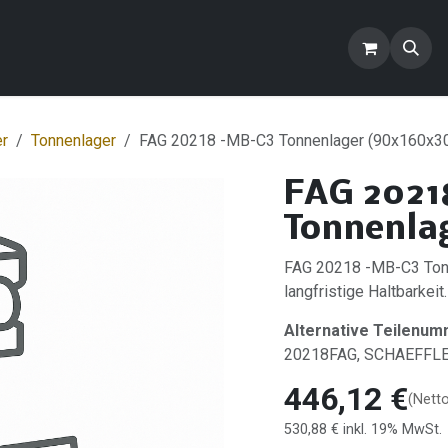
ontakt
Blog
FAQ
Produkte
er
Tonnenlager
FAG 20218 -MB-C3 Tonnenlager (90x160x3
FAG 2021
Tonnenla
FAG 20218 -MB-C3 Tonn
langfristige Haltbarkeit.
Alternative Teilenum
20218FAG, SCHAEFFL
446,12
€
(Nett
530,88
€
inkl. 19% MwSt.