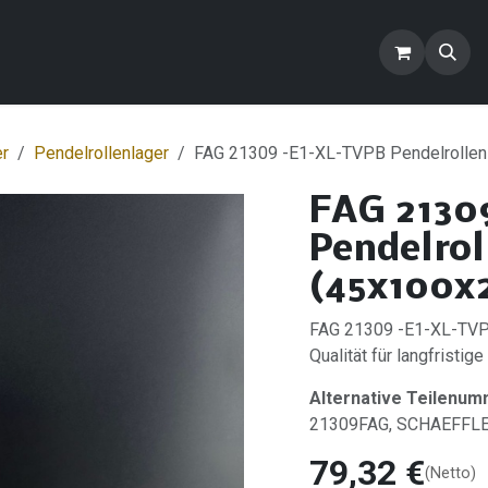
ontakt
Blog
FAQ
Produkte
er
Pendelrollenlager
FAG 21309 -E1-XL-TVPB Pendelrollen
FAG 2130
Pendelrol
(45x100x
FAG 21309 -E1-XL-TVPB
Qualität für langfristige
Alternative Teilenum
21309FAG, SCHAEFFL
79,32
€
(Netto)