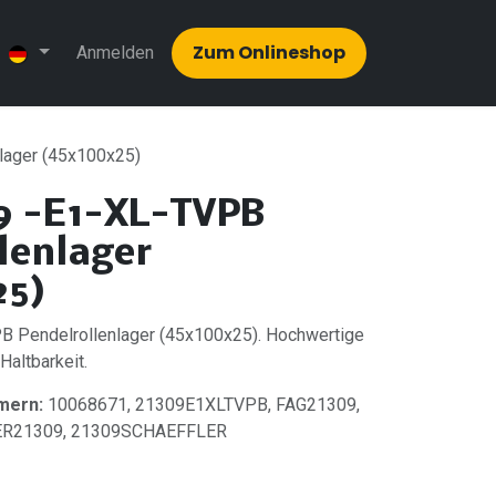
Zum Onlinesh​​op
Anmelden
lager (45x100x25)
9 -E1-XL-TVPB
lenlager
25)
 Pendelrollenlager (45x100x25). Hochwertige
 Haltbarkeit.
mern:
10068671, 21309E1XLTVPB, FAG21309,
ER21309, 21309SCHAEFFLER