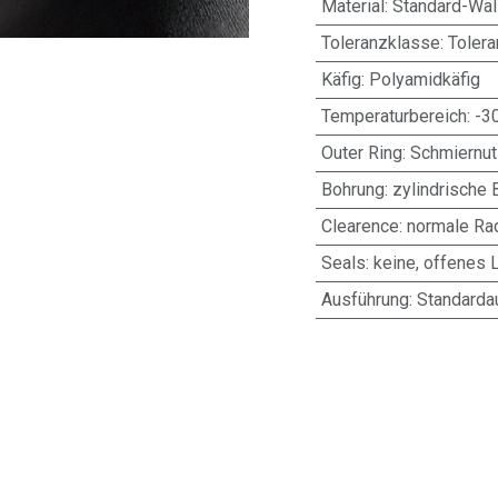
Material
:
Standard-Wäl
Toleranzklasse
:
Toler
Käfig
:
Polyamidkäfig
Temperaturbereich
:
-3
Outer Ring
:
Schmiernut
Bohrung
:
zylindrische 
Clearence
:
normale Rad
Seals
:
keine, offenes 
Ausführung
:
Standarda