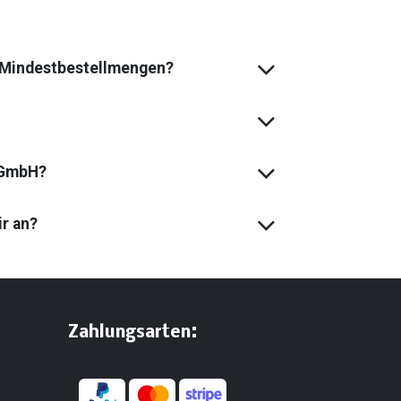
s Mindest­bestell­mengen?
 GmbH?
ir an?
:
​Zahlungsarten