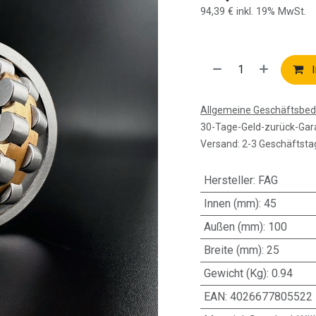
94,39
€
inkl. 19% MwSt.
I
Allgemeine Geschäftsbe
30-Tage-Geld-zurück-Gar
Versand: 2-3 Geschäftsta
Hersteller
:
FAG
Innen (mm)
:
45
Außen (mm)
:
100
Breite (mm)
:
25
Gewicht (Kg)
:
0.94
EAN
:
4026677805522