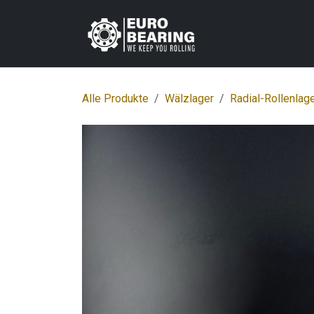
Zum Inhalt springen
Home
Shop
K
Alle Produkte
Wälzlager
Radial-Rollenlag