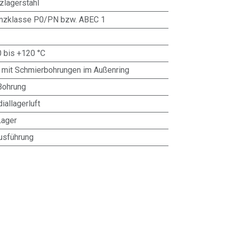
zlagerstahl
anzklasse P0/PN bzw. ABEC 1
0 bis +120 °C
 mit Schmierbohrungen im Außenring
Bohrung
iallagerluft
Lager
usführung