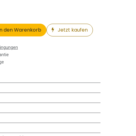
n den Warenkorb
Jetzt kaufen
dingungen
antie
ge