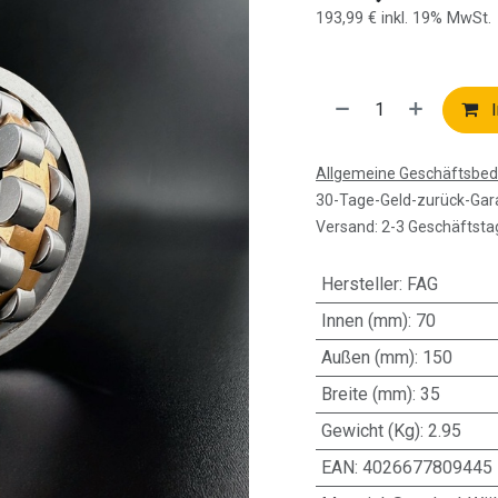
193,99
€
inkl. 19% MwSt.
I
Allgemeine Geschäftsbe
30-Tage-Geld-zurück-Gar
Versand: 2-3 Geschäftsta
Hersteller
:
FAG
Innen (mm)
:
70
Außen (mm)
:
150
Breite (mm)
:
35
Gewicht (Kg)
:
2.95
EAN
:
4026677809445