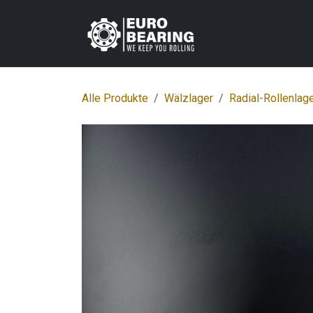
Zum Inhalt springen
Home
Shop
K
Alle Produkte
Wälzlager
Radial-Rollenlag