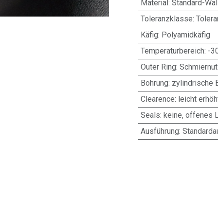
Material
:
Standard-Wäl
Toleranzklasse
:
Toler
Käfig
:
Polyamidkäfig
Temperaturbereich
:
-3
Outer Ring
:
Schmiernut
Bohrung
:
zylindrische 
Clearence
:
leicht erhöh
Seals
:
keine, offenes 
Ausführung
:
Standarda