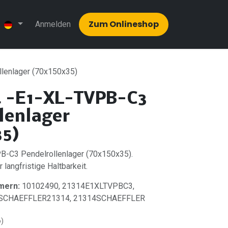
Zum Onlinesh​​op
Anmelden
lenlager (70x150x35)
4 -E1-XL-TVPB-C3
lenlager
35)
-C3 Pendelrollenlager (70x150x35).
 langfristige Haltbarkeit.
mern:
10102490, 21314E1XLTVPBC3,
, SCHAEFFLER21314, 21314SCHAEFFLER
o)