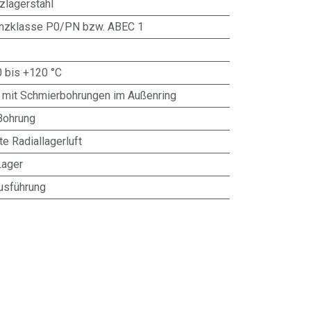
zlagerstahl
anzklasse P0/PN bzw. ABEC 1
0 bis +120 °C
 mit Schmierbohrungen im Außenring
Bohrung
te Radiallagerluft
Lager
usführung