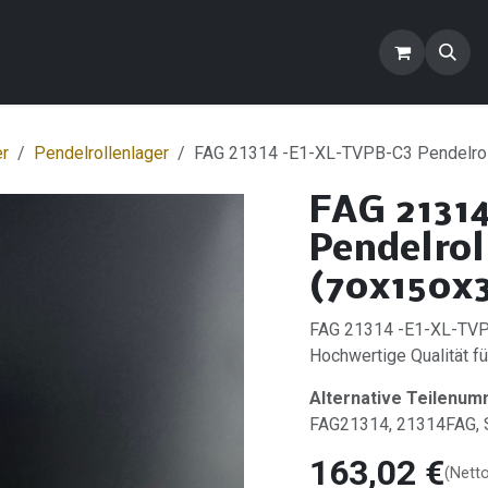
ontakt
Blog
FAQ
Produkte
er
Pendelrollenlager
FAG 21314 -E1-XL-TVPB-C3 Pendelrol
FAG 2131
Pendelrol
(70x150x
FAG 21314 -E1-XL-TVPB
Hochwertige Qualität für
Alternative Teilenum
FAG21314, 21314FAG
163,02
€
(Nett