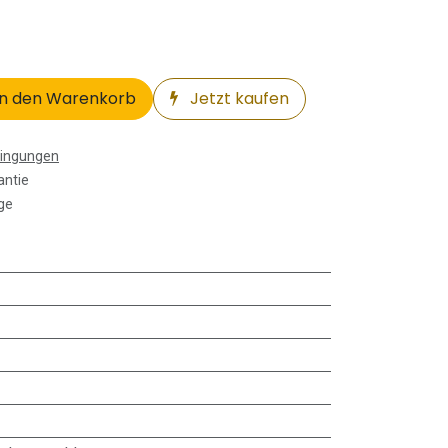
n den Warenkorb
Jetzt kaufen
dingungen
antie
ge