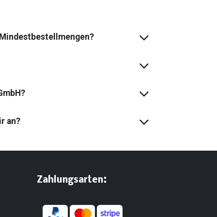
s Mindest­bestell­mengen?
 GmbH?
ir an?
:
​Zahlungsarten