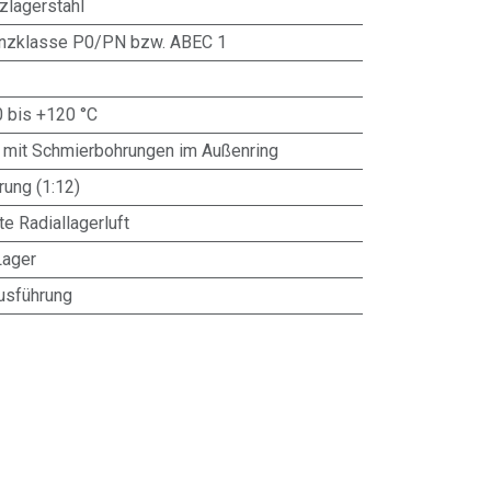
zlagerstahl
anzklasse P0/PN bzw. ABEC 1
0 bis +120 °C
 mit Schmierbohrungen im Außenring
ung (1:12)
te Radiallagerluft
Lager
usführung