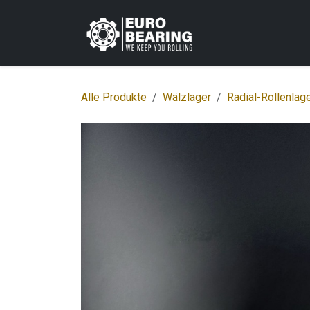
Zum Inhalt springen
Home
Shop
K
Alle Produkte
Wälzlager
Radial-Rollenlag