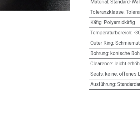
Material
:
Standard-Wäl
Toleranzklasse
:
Toler
Käfig
:
Polyamidkäfig
Temperaturbereich
:
-3
Outer Ring
:
Schmiernut
Bohrung
:
konische Bohr
Clearence
:
leicht erhöh
Seals
:
keine, offenes 
Ausführung
:
Standarda