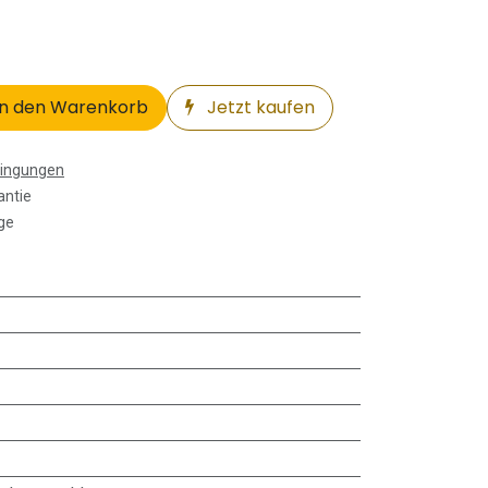
n den Warenkorb
Jetzt kaufen
dingungen
antie
ge