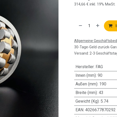
314,66
€
inkl. 19% MwSt.
I
Allgemeine Geschäftsbe
30-Tage-Geld-zurück-Gar
Versand: 2-3 Geschäftsta
Hersteller
:
FAG
Innen (mm)
:
90
Außen (mm)
:
190
Breite (mm)
:
43
Gewicht (Kg)
:
5.74
EAN
:
4026677870292