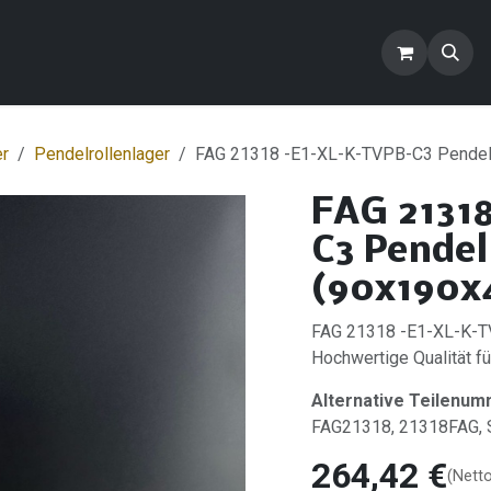
ontakt
Blog
FAQ
Produkte
er
Pendelrollenlager
FAG 21318 -E1-XL-K-TVPB-C3 Pendelr
FAG 2131
C3 Pendel
(90x190x
FAG 21318 -E1-XL-K-TV
Hochwertige Qualität für
Alternative Teilenum
FAG21318, 21318FAG
264,42
€
(Nett