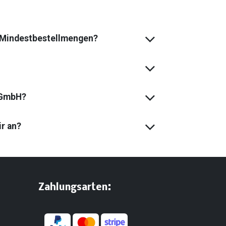
s Mindest­bestell­mengen?
 GmbH?
ir an?
:
​Zahlungsarten