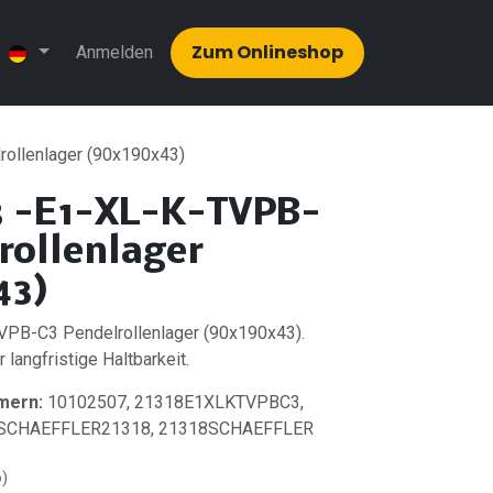
Zum Onlinesh​​op
Anmelden
ollenlager (90x190x43)
8 -E1-XL-K-TVPB-
rollenlager
43)
PB-C3 Pendelrollenlager (90x190x43).
 langfristige Haltbarkeit.
mern:
10102507, 21318E1XLKTVPBC3,
, SCHAEFFLER21318, 21318SCHAEFFLER
o)