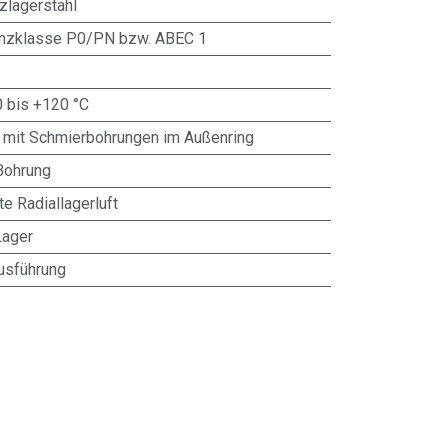
zlagerstahl
anzklasse P0/PN bzw. ABEC 1
0 bis +120 °C
 mit Schmierbohrungen im Außenring
Bohrung
te Radiallagerluft
Lager
usführung