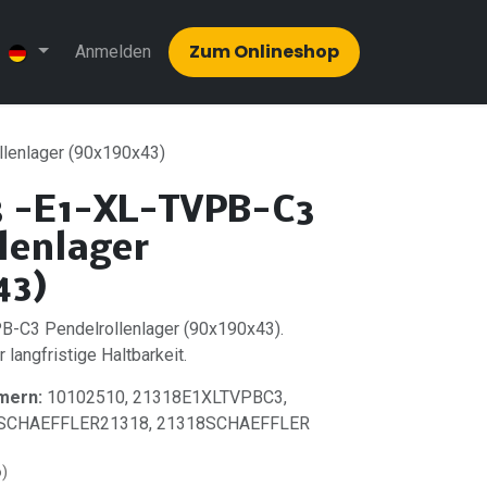
Zum Onlinesh​​op
Anmelden
lenlager (90x190x43)
8 -E1-XL-TVPB-C3
lenlager
43)
-C3 Pendelrollenlager (90x190x43).
 langfristige Haltbarkeit.
mern:
10102510, 21318E1XLTVPBC3,
, SCHAEFFLER21318, 21318SCHAEFFLER
o)