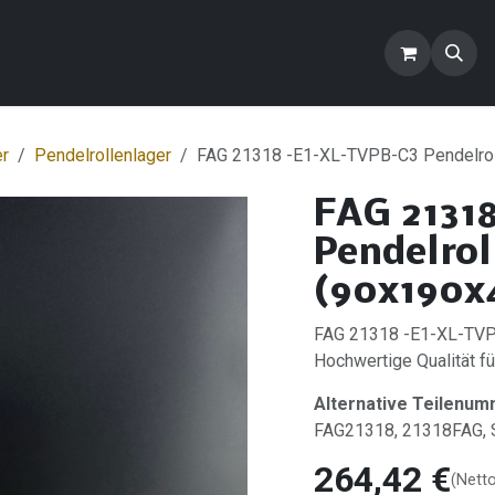
ontakt
Blog
FAQ
Produkte
er
Pendelrollenlager
FAG 21318 -E1-XL-TVPB-C3 Pendelrol
FAG 2131
Pendelrol
(90x190x
FAG 21318 -E1-XL-TVPB
Hochwertige Qualität für
Alternative Teilenum
FAG21318, 21318FAG
264,42
€
(Nett