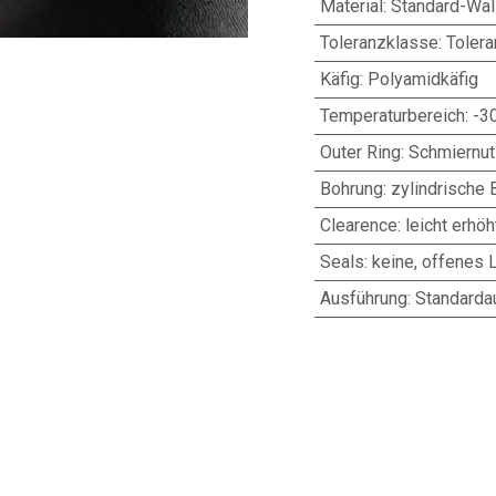
Material
:
Standard-Wäl
Toleranzklasse
:
Toler
Käfig
:
Polyamidkäfig
Temperaturbereich
:
-3
Outer Ring
:
Schmiernut
Bohrung
:
zylindrische 
Clearence
:
leicht erhöh
Seals
:
keine, offenes 
Ausführung
:
Standarda