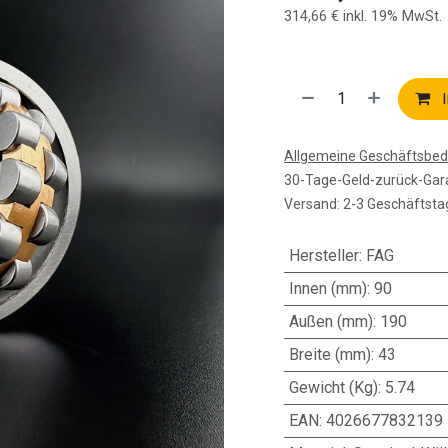
314,66
€
inkl. 19% MwSt.
I
Allgemeine Geschäftsbe
30-Tage-Geld-zurück-Gar
Versand: 2-3 Geschäftsta
Hersteller
:
FAG
Innen (mm)
:
90
Außen (mm)
:
190
Breite (mm)
:
43
Gewicht (Kg)
:
5.74
EAN
:
4026677832139