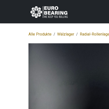
Zum Inhalt springen
Home
Shop
K
Alle Produkte
Wälzlager
Radial-Rollenlag