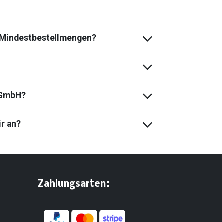
s Mindest­bestell­mengen?
 GmbH?
ir an?
:
​Zahlungsarten