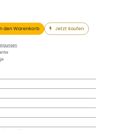
n den Warenkorb
Jetzt kaufen
dingungen
antie
ge