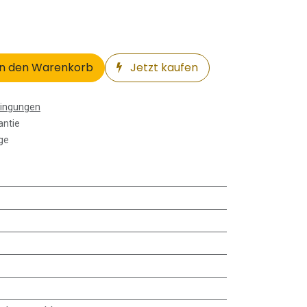
n den Warenkorb
Jetzt kaufen
dingungen
antie
ge