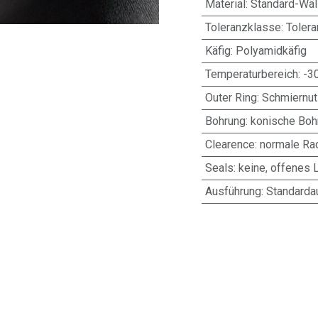
Material
:
Standard-Wäl
Toleranzklasse
:
Toler
Käfig
:
Polyamidkäfig
Temperaturbereich
:
-3
Outer Ring
:
Schmiernut
Bohrung
:
konische Bohr
Clearence
:
normale Rad
Seals
:
keine, offenes 
Ausführung
:
Standarda