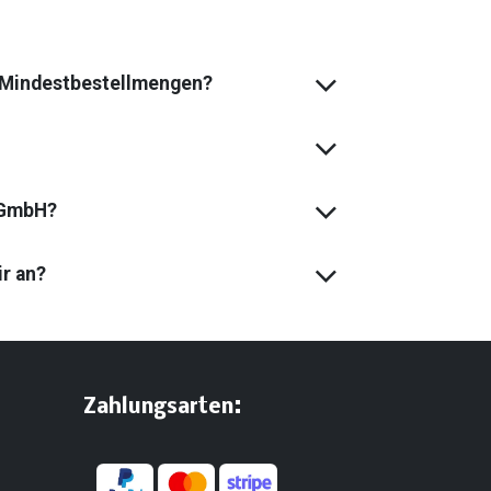
s Mindest­bestell­mengen?
 GmbH?
ir an?
:
​Zahlungsarten