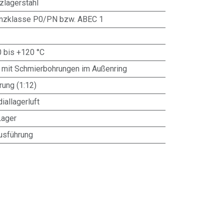
zlagerstahl
anzklasse P0/PN bzw. ABEC 1
0 bis +120 °C
 mit Schmierbohrungen im Außenring
ung (1:12)
iallagerluft
Lager
usführung