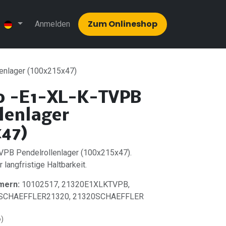
Zum Onlinesh​​op
Anmelden
enlager (100x215x47)
0 -E1-XL-K-TVPB
lenlager
x47)
PB Pendelrollenlager (100x215x47).
 langfristige Haltbarkeit.
mern:
10102517, 21320E1XLKTVPB,
, SCHAEFFLER21320, 21320SCHAEFFLER
o)