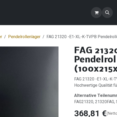
ontakt
Blog
FAQ
Produkte
er
Pendelrollenlager
FAG 21320 -E1-XL-K-TVPB Pendelroll
FAG 2132
Pendelrol
(100x215
FAG 21320 -E1-XL-K-TV
Hochwertige Qualität für
Alternative Teilenum
FAG21320, 21320FAG
368,81
€
(Nett