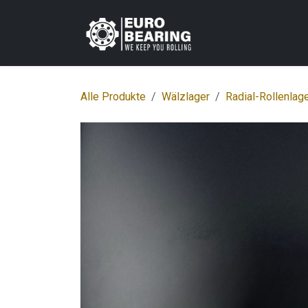
Zum Inhalt springen
Home
Shop
K
Alle Produkte
Wälzlager
Radial-Rollenlag