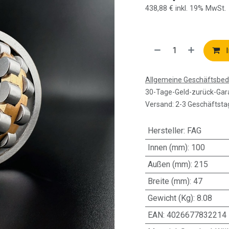
438,88
€
inkl. 19% MwSt.
I
Allgemeine Geschäftsbe
30-Tage-Geld-zurück-Gar
Versand: 2-3 Geschäftsta
Hersteller
:
FAG
Innen (mm)
:
100
Außen (mm)
:
215
Breite (mm)
:
47
Gewicht (Kg)
:
8.08
EAN
:
4026677832214