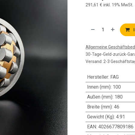
291,61
€
inkl. 19% MwSt.
I
Allgemeine Geschäftsbe
30-Tage-Geld-zurück-Gar
Versand: 2-3 Geschäftsta
Hersteller
:
FAG
Innen (mm)
:
100
Außen (mm)
:
180
Breite (mm)
:
46
Gewicht (Kg)
:
4.91
EAN
:
4026677809186