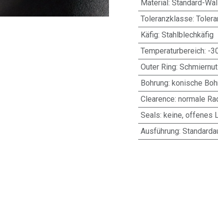
Material
:
Standard-Wäl
Toleranzklasse
:
Toler
Käfig
:
Stahlblechkäfig
Temperaturbereich
:
-3
Outer Ring
:
Schmiernut
Bohrung
:
konische Bohr
Clearence
:
normale Rad
Seals
:
keine, offenes 
Ausführung
:
Standarda