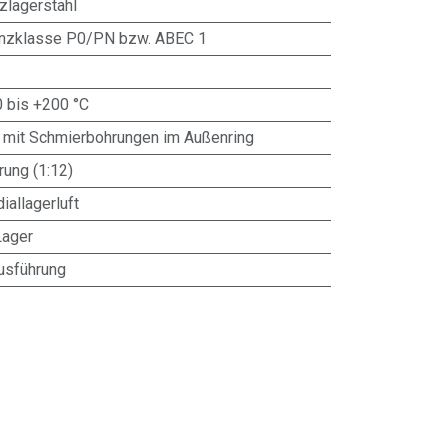
zlagerstahl
anzklasse P0/PN bzw. ABEC 1
0 bis +200 °C
 mit Schmierbohrungen im Außenring
ung (1:12)
iallagerluft
Lager
usführung