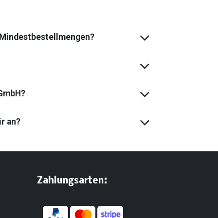
s Mindest­bestell­mengen?
 GmbH?
ir an?
:
​Zahlungsarten