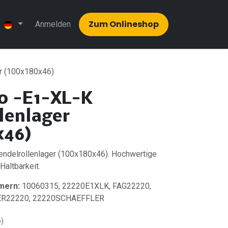
Zum Onlinesh​​op
Anmelden
r (100x180x46)
0 -E1-XL-K
lenlager
x46)
ndelrollenlager (100x180x46). Hochwertige
 Haltbarkeit.
mern:
10060315, 22220E1XLK, FAG22220,
ER22220, 22220SCHAEFFLER
o)