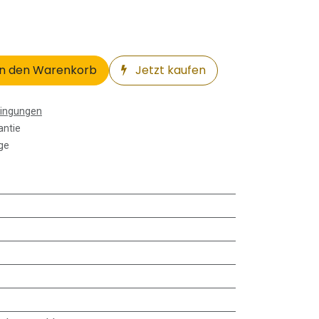
n den Warenkorb
Jetzt kaufen
dingungen
antie
ge