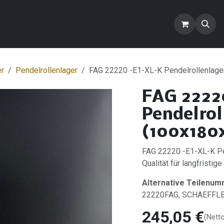
ontakt
Blog
FAQ
Produkte
er
Pendelrollenlager
FAG 22220 -E1-XL-K Pendelrollenlage
FAG 2222
Pendelrol
(100x180
FAG 22220 -E1-XL-K Pe
Qualität für langfristige
Alternative Teilenum
22220FAG, SCHAEFFL
245,05
€
(Nett