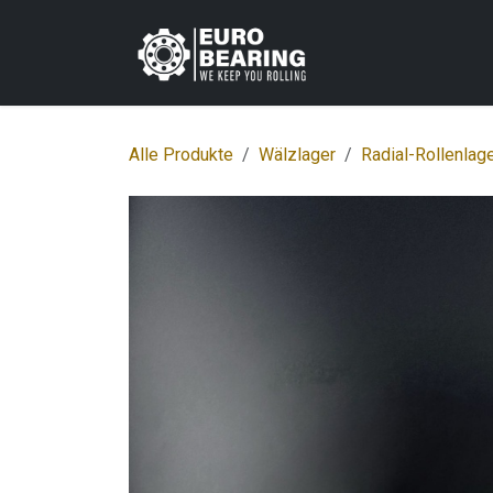
Zum Inhalt springen
Home
Shop
K
Alle Produkte
Wälzlager
Radial-Rollenlag