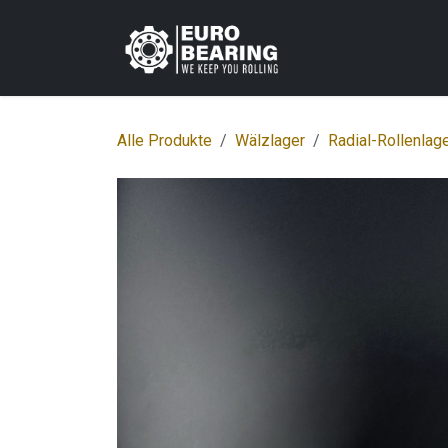
Zum Inhalt springen
Home
Shop
K
Alle Produkte
Wälzlager
Radial-Rollenlag