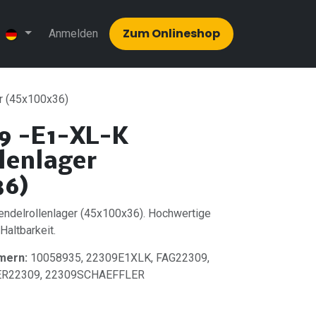
Zum Onlinesh​​op
Anmelden
r (45x100x36)
9 -E1-XL-K
lenlager
36)
ndelrollenlager (45x100x36). Hochwertige
 Haltbarkeit.
mern:
10058935, 22309E1XLK, FAG22309,
ER22309, 22309SCHAEFFLER