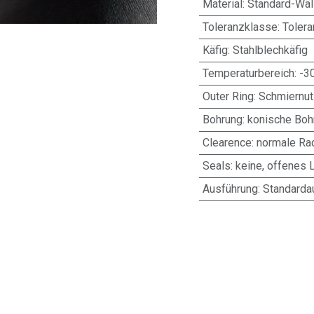
Material
:
Standard-Wäl
Toleranzklasse
:
Toler
Käfig
:
Stahlblechkäfig
Temperaturbereich
:
-3
Outer Ring
:
Schmiernut
Bohrung
:
konische Bohr
Clearence
:
normale Rad
Seals
:
keine, offenes 
Ausführung
:
Standarda