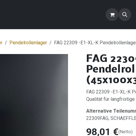
ontakt
Blog
FAQ
Produkte
er
Pendelrollenlager
FAG 22309 -E1-XL-K Pendelrollenlage
FAG 2230
Pendelrol
(45x100x
FAG 22309 -E1-XL-K Pe
Qualität für langfristige
Alternative Teilenum
22309FAG, SCHAEFFL
98,01
€
(Netto)