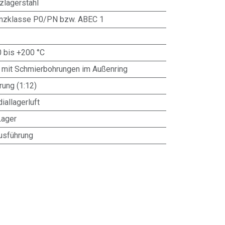
zlagerstahl
anzklasse P0/PN bzw. ABEC 1
0 bis +200 °C
 mit Schmierbohrungen im Außenring
ung (1:12)
iallagerluft
Lager
usführung