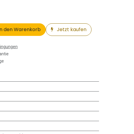
n den Warenkorb
Jetzt kaufen
dingungen
antie
ge