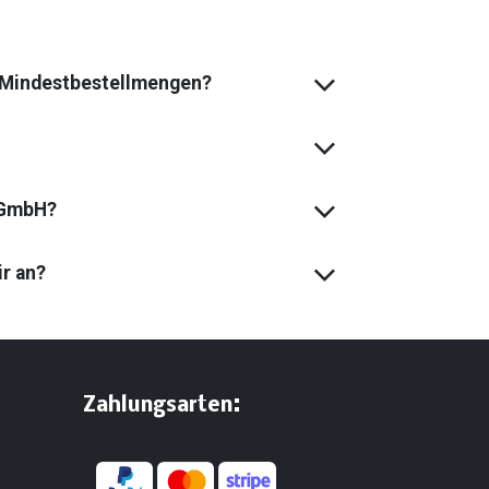
s Mindest­bestell­mengen?
 GmbH?
ir an?
:
​Zahlungsarten