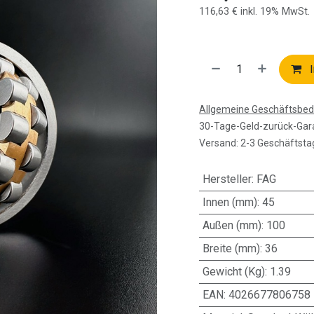
116,63
€
inkl. 19% MwSt.
I
Allgemeine Geschäftsbe
30-Tage-Geld-zurück-Gar
Versand: 2-3 Geschäftsta
Hersteller
:
FAG
Innen (mm)
:
45
Außen (mm)
:
100
Breite (mm)
:
36
Gewicht (Kg)
:
1.39
EAN
:
4026677806758