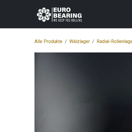
Zum Inhalt springen
Home
Shop
K
Alle Produkte
Wälzlager
Radial-Rollenlag