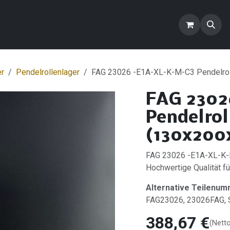
ontakt
Blog
FAQ
Produkte
er
Pendelrollenlager
FAG 23026 -E1A-XL-K-M-C3 Pendelrol
FAG 2302
Pendelrol
(130x200
FAG 23026 -E1A-XL-K-M
Hochwertige Qualität für
Alternative Teilenum
FAG23026, 23026FAG
388,67
€
(Nett