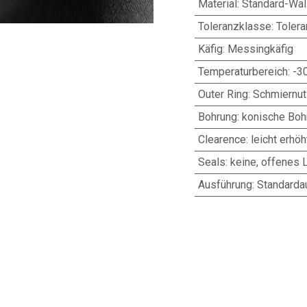
Material
:
Standard-Wäl
Toleranzklasse
:
Toler
Käfig
:
Messingkäfig
Temperaturbereich
:
-3
Outer Ring
:
Schmiernut
Bohrung
:
konische Bohr
Clearence
:
leicht erhöh
Seals
:
keine, offenes 
Ausführung
:
Standarda