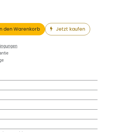
n den Warenkorb
Jetzt kaufen
dingungen
antie
ge