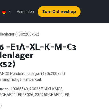
Zum Onlinesh​​op
Anmelden
lenlager (130x200x52)
6 -E1A-XL-K-M-C3
lenlager
x52)
-C3 Pendelrollenlager (130x200x52).
 langfristige Haltbarkeit.
mern:
10065549, 23026E1AXLKMC3,
, SCHAEFFLER23026, 23026SCHAEFFLER
o)