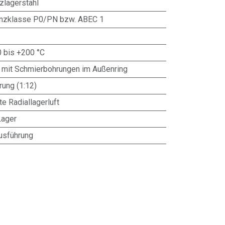
zlagerstahl
anzklasse P0/PN bzw. ABEC 1
0 bis +200 °C
 mit Schmierbohrungen im Außenring
ung (1:12)
te Radiallagerluft
Lager
usführung