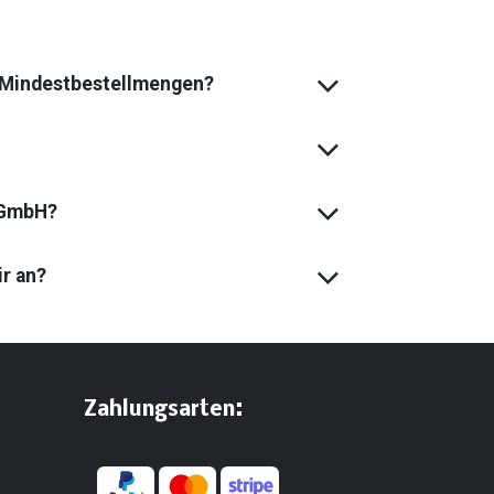
s Mindest­bestell­mengen?
 GmbH?
ir an?
:
​Zahlungsarten