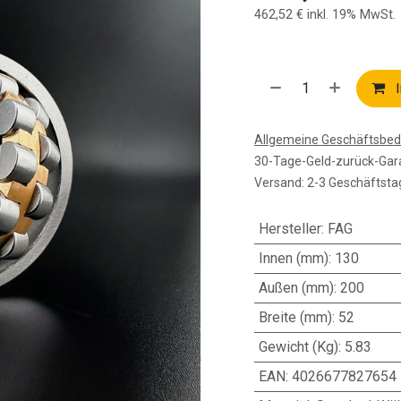
462,52
€
inkl. 19% MwSt.
I
Allgemeine Geschäftsbe
30-Tage-Geld-zurück-Gar
Versand: 2-3 Geschäftsta
Hersteller
:
FAG
Innen (mm)
:
130
Außen (mm)
:
200
Breite (mm)
:
52
Gewicht (Kg)
:
5.83
EAN
:
4026677827654