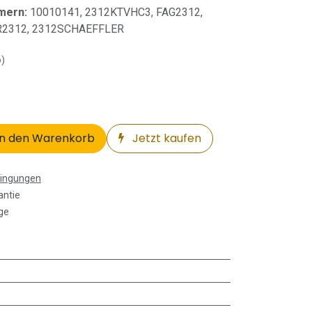
mern:
10010141, 2312KTVHC3, FAG2312,
R2312, 2312SCHAEFFLER
o)
n den Warenkorb
Jetzt kaufen
dingungen
antie
ge