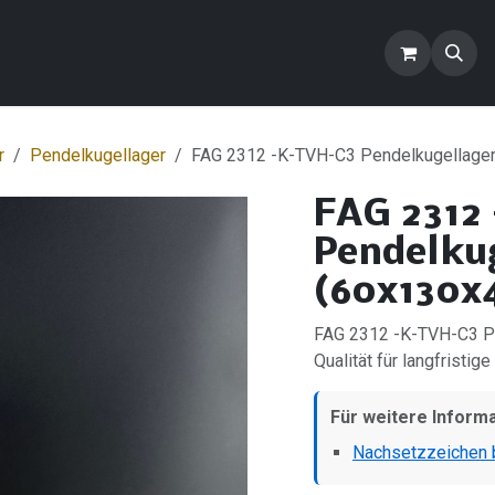
ontakt
Blog
FAQ
Produkte
r
Pendelkugellager
FAG 2312 -K-TVH-C3 Pendelkugellager
FAG 2312
Pendelku
(60x130x
FAG 2312 -K-TVH-C3 Pe
Qualität für langfristige
Für weitere Inform
Nachsetzzeichen b