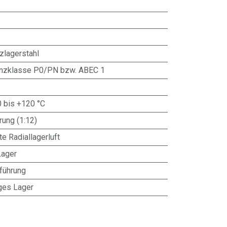
zlagerstahl
anzklasse P0/PN bzw. ABEC 1
0 bis +120 °C
ung (1:12)
te Radiallagerluft
Lager
führung
ges Lager