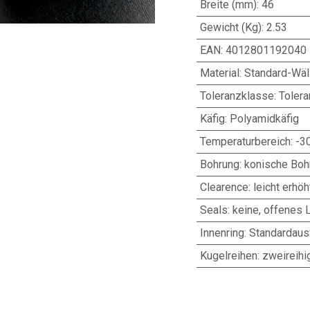
Breite (mm)
:
46
Gewicht (Kg)
:
2.53
EAN
:
4012801192040
Material
:
Standard-Wäl
Toleranzklasse
:
Toler
Käfig
:
Polyamidkäfig
Temperaturbereich
:
-3
Bohrung
:
konische Bohr
Clearence
:
leicht erhöh
Seals
:
keine, offenes 
Innenring
:
Standardaus
Kugelreihen
:
zweireihi