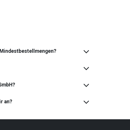
s Mindest­bestell­mengen?
 GmbH?
ir an?