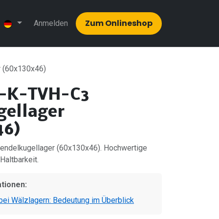
Zum Onlinesh​​op
Anmelden
 (60x130x46)
 -K-TVH-C3
gellager
46)
ndelkugellager (60x130x46). Hochwertige
 Haltbarkeit.
ationen:
ei Wälzlagern: Bedeutung im Überblick