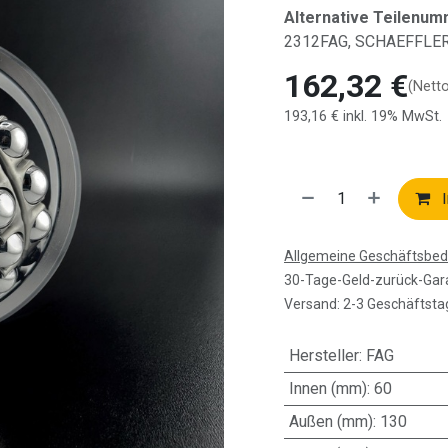
Alternative Teilenum
2312FAG, SCHAEFFLE
162,32
€
(Nett
193,16
€
inkl. 19% MwSt.
I
Allgemeine Geschäftsbe
30-Tage-Geld-zurück-Gar
Versand: 2-3 Geschäftsta
Hersteller
:
FAG
Innen (mm)
:
60
Außen (mm)
:
130