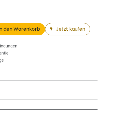
n den Warenkorb
Jetzt kaufen
dingungen
antie
ge