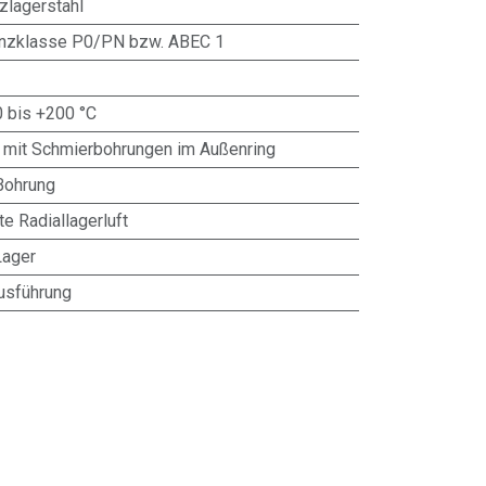
zlagerstahl
anzklasse P0/PN bzw. ABEC 1
0 bis +200 °C
 mit Schmierbohrungen im Außenring
Bohrung
te Radiallagerluft
Lager
usführung