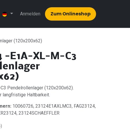
Zum Onlinesh​​op
Anmelden
nlager (120x200x62)
4 -E1A-XL-M-C3
lenlager
x62)
3 Pendelrollenlager (120x200x62).
 langfristige Haltbarkeit.
mern:
10060726, 23124E1AXLMC3, FAG23124,
ER23124, 23124SCHAEFFLER
o)