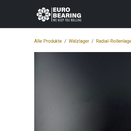
Zum Inhalt springen
Home
Shop
K
Alle Produkte
Wälzlager
Radial-Rollenlag