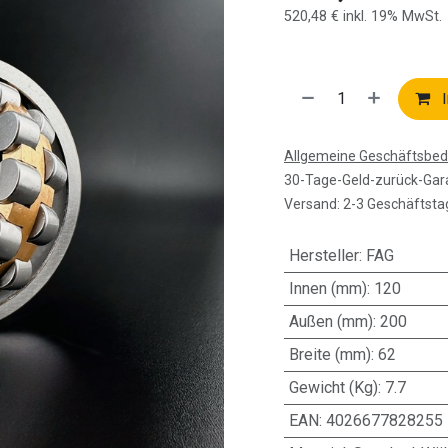
520,48
€
inkl. 19% MwSt.
I
Allgemeine Geschäftsbe
30-Tage-Geld-zurück-Gar
Versand: 2-3 Geschäftsta
Hersteller
:
FAG
Innen (mm)
:
120
Außen (mm)
:
200
Breite (mm)
:
62
Gewicht (Kg)
:
7.7
EAN
:
4026677828255