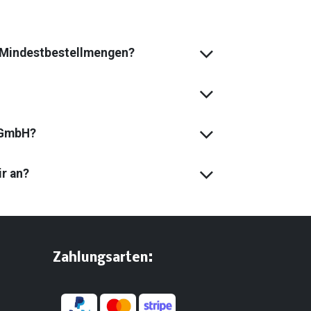
s Mindest­bestell­mengen?
 GmbH?
ir an?
:
​Zahlungsarten