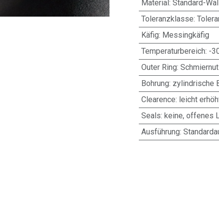
Material
:
Standard-Wäl
Toleranzklasse
:
Toler
Käfig
:
Messingkäfig
Temperaturbereich
:
-3
Outer Ring
:
Schmiernut
Bohrung
:
zylindrische 
Clearence
:
leicht erhöh
Seals
:
keine, offenes 
Ausführung
:
Standarda