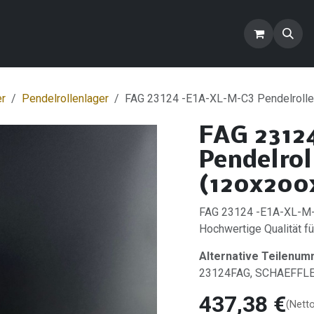
ontakt
Blog
FAQ
Produkte
er
Pendelrollenlager
FAG 23124 -E1A-XL-M-C3 Pendelrolle
FAG 2312
Pendelrol
(120x200
FAG 23124 -E1A-XL-M-C
Hochwertige Qualität für
Alternative Teilenum
23124FAG, SCHAEFFL
437,38
€
(Nett