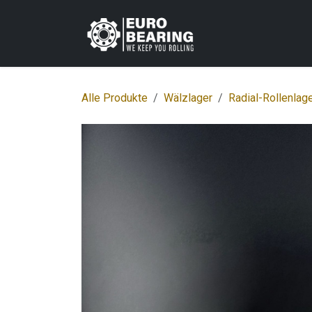
Zum Inhalt springen
Home
Shop
K
Alle Produkte
Wälzlager
Radial-Rollenlag