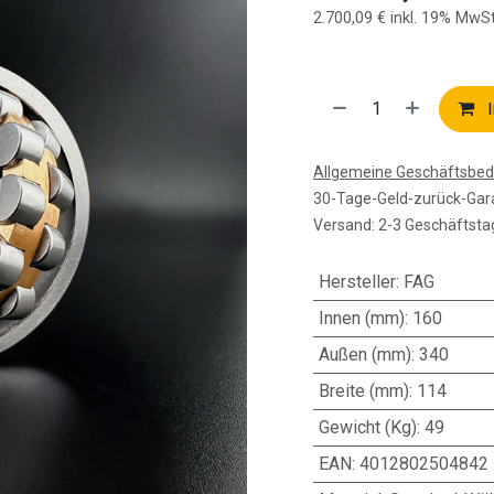
2.700,09
€
inkl. 19% MwSt
I
Allgemeine Geschäftsbe
30-Tage-Geld-zurück-Gar
Versand: 2-3 Geschäftsta
Hersteller
:
FAG
Innen (mm)
:
160
Außen (mm)
:
340
Breite (mm)
:
114
Gewicht (Kg)
:
49
EAN
:
4012802504842