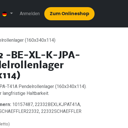
Zum Onlinesh​​op
Anmelden
rollenlager (160x340x114)
2 -BE-XL-K-JPA-
elrollenlager
114)
A-T41A Pendelrollenlager (160x340x114).
 langfristige Haltbarkeit.
mern:
10157487, 22332BEXLKJPAT41A,
, SCHAEFFLER22332, 22332SCHAEFFLER
Netto)