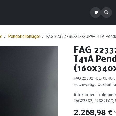
ontakt
Blog
FAQ
Produkte
er
Pendelrollenlager
FAG 22332 -BE-XL-K-JPA-T41A Pendel
FAG 2233
T41A Pend
(160x340x
FAG 22332 -BE-XL-K-JP
Hochwertige Qualität für
Alternative Teilenum
FAG22332, 22332FAG
2.268,98
€
(