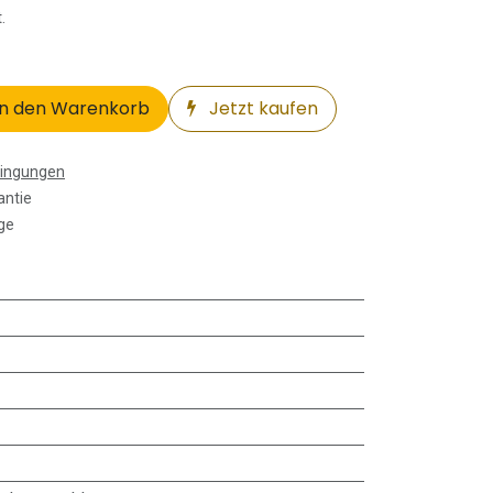
.
n den Warenkorb
Jetzt kaufen
dingungen
antie
ge