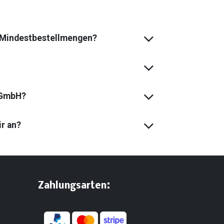
s Mindest­bestell­mengen?
 GmbH?
ir an?
:
​Zahlungsarten