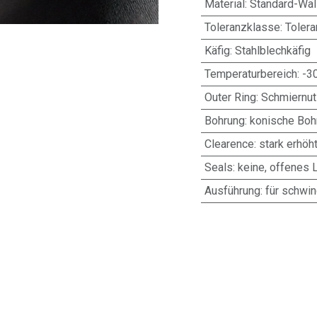
Material
:
Standard-Wäl
Toleranzklasse
:
Toler
Käfig
:
Stahlblechkäfig
Temperaturbereich
:
-3
Outer Ring
:
Schmiernut
Bohrung
:
konische Bohr
Clearence
:
stark erhöht
Seals
:
keine, offenes 
Ausführung
:
für schwi