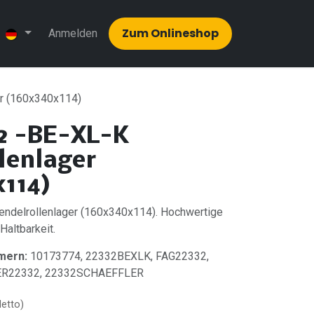
Zum Onlinesh​​op
Anmelden
er (160x340x114)
2 -BE-XL-K
lenlager
114)
ndelrollenlager (160x340x114). Hochwertige
 Haltbarkeit.
mern:
10173774, 22332BEXLK, FAG22332,
ER22332, 22332SCHAEFFLER
Netto)