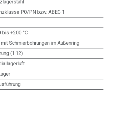
zlagerstahl
anzklasse P0/PN bzw. ABEC 1
0 bis +200 °C
 mit Schmierbohrungen im Außenring
ung (1:12)
iallagerluft
Lager
usführung