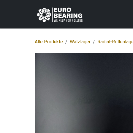
Zum Inhalt springen
Home
Shop
K
Alle Produkte
Wälzlager
Radial-Rollenlag