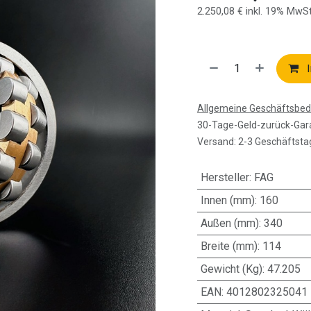
2.250,08
€
inkl. 19% MwSt
I
Allgemeine Geschäftsbe
30-Tage-Geld-zurück-Gar
Versand: 2-3 Geschäftsta
Hersteller
:
FAG
Innen (mm)
:
160
Außen (mm)
:
340
Breite (mm)
:
114
Gewicht (Kg)
:
47.205
EAN
:
4012802325041