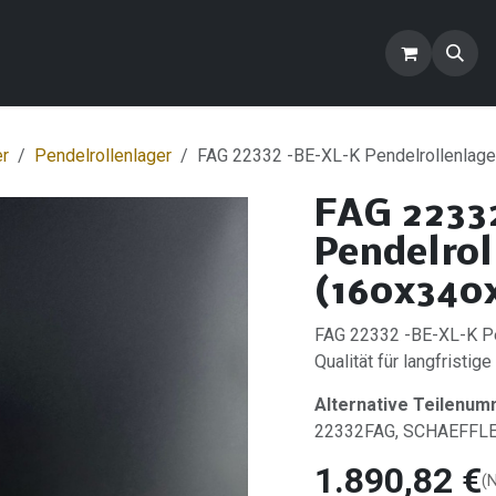
ontakt
Blog
FAQ
Produkte
er
Pendelrollenlager
FAG 22332 -BE-XL-K Pendelrollenlag
FAG 2233
Pendelrol
(160x340x
FAG 22332 -BE-XL-K Pe
Qualität für langfristige
Alternative Teilenum
22332FAG, SCHAEFFL
1.890,82
€
(