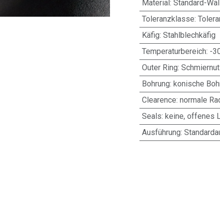
Material
:
Standard-Wäl
Toleranzklasse
:
Toler
Käfig
:
Stahlblechkäfig
Temperaturbereich
:
-3
Outer Ring
:
Schmiernut
Bohrung
:
konische Bohr
Clearence
:
normale Rad
Seals
:
keine, offenes 
Ausführung
:
Standarda