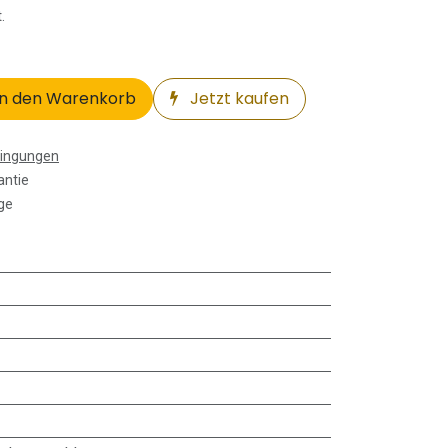
.
n den Warenkorb
Jetzt kaufen
dingungen
antie
ge