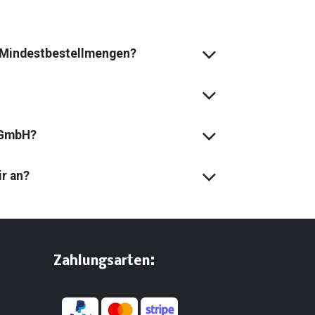
s Mindest­bestell­mengen?
 GmbH?
ir an?
:
​Zahlungsarten