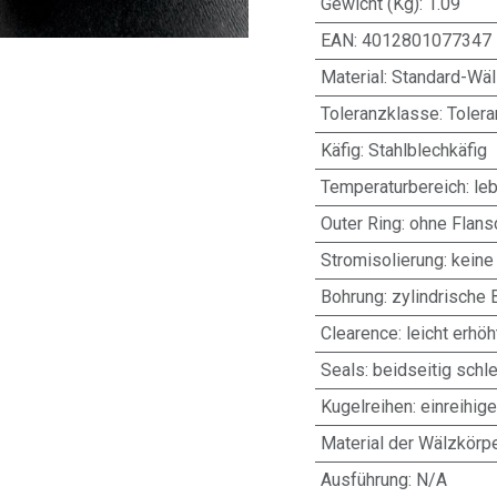
Gewicht (Kg)
:
1.09
EAN
:
4012801077347
Material
:
Standard-Wäl
Toleranzklasse
:
Toler
Käfig
:
Stahlblechkäfig
Temperaturbereich
:
leb
Outer Ring
:
ohne Flans
Stromisolierung
:
keine
Bohrung
:
zylindrische 
Clearence
:
leicht erhöh
Seals
:
beidseitig schl
Kugelreihen
:
einreihig
Material der Wälzkörp
Ausführung
:
N/A