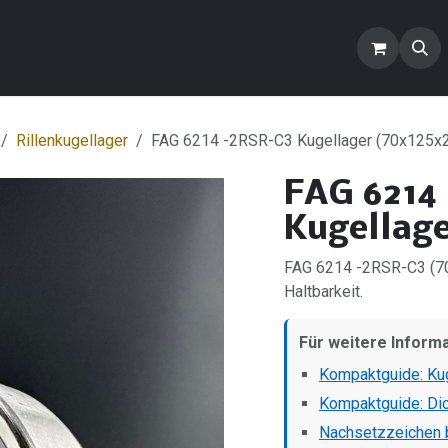
ontact us
Blogs
FAQ
Products
Rillenkugellager
FAG 6214 -2RSR-C3 Kugellager (70x125x
FAG 6214
Kugellage
FAG 6214 -2RSR-C3 (70x
Haltbarkeit.
Für weitere Inform
Kompaktguide: Kug
Kompaktguide: Di
Nachsetzzeichen b