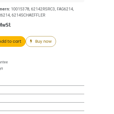
mern:
10015378, 62142RSRC3, FAG6214,
R6214, 6214SCHAEFFLER
 MwSt
dd to cart
Buy now
antee
ys