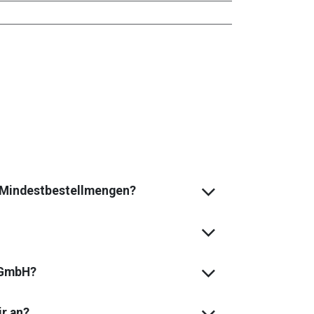
s Mindest­bestell­mengen?
 GmbH?
ir an?