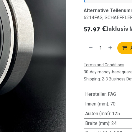
Alternative Teilenum
6214FAG, SCHAEFFLE
57.97
€
Inklusiv
A
Terms and Conditions
30-day money-back guar
Shipping: 2-3 Business Da
Hersteller
:
FAG
Innen (mm)
:
70
Außen (mm)
:
125
Breite (mm)
:
24