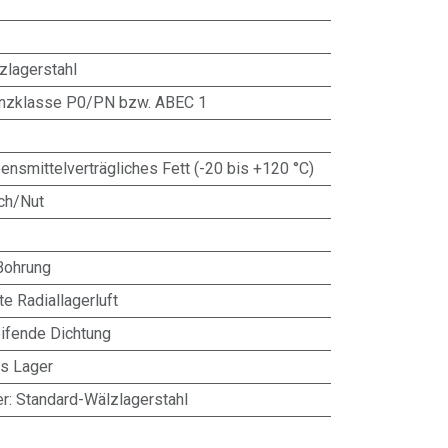
zlagerstahl
anzklasse P0/PN bzw. ABEC 1
ensmittelverträgliches Fett (-20 bis +120 °C)
ch/Nut
Bohrung
te Radiallagerluft
eifende Dichtung
es Lager
er
:
Standard-Wälzlagerstahl