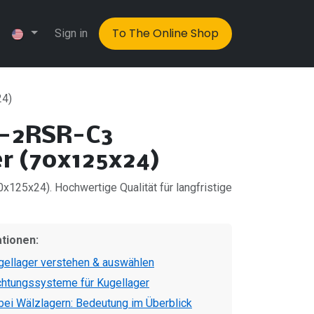
To The Online Shop
Sign in
24)
 -2RSR-C3
r (70x125x24)
125x24). Hochwertige Qualität für langfristige
ationen:
ellager verstehen & auswählen
chtungssysteme für Kugellager
ei Wälzlagern: Bedeutung im Überblick