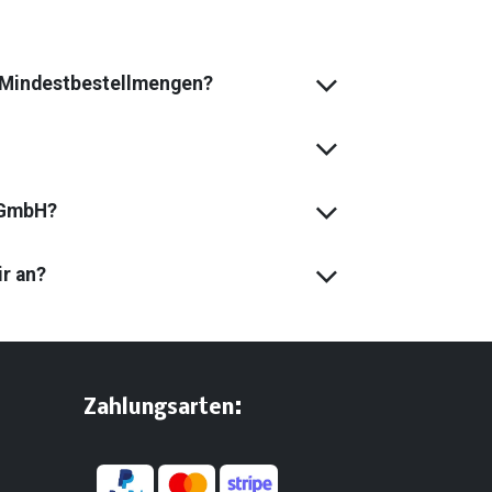
s Mindest­bestell­mengen?
 GmbH?
ir an?
:
​Zahlungsarten