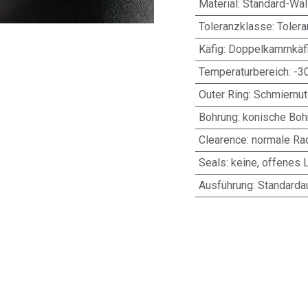
Material
:
Standard-Wäl
Toleranzklasse
:
Toler
Käfig
:
Doppelkammkäfi
Temperaturbereich
:
-3
Outer Ring
:
Schmiernut
Bohrung
:
konische Bohr
Clearence
:
normale Rad
Seals
:
keine, offenes 
Ausführung
:
Standarda