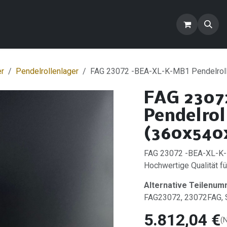
ontakt
Blog
FAQ
Produkte
er
Pendelrollenlager
FAG 23072 -BEA-XL-K-MB1 Pendelroll
FAG 2307
Pendelrol
(360x540
FAG 23072 -BEA-XL-K-
Hochwertige Qualität für
Alternative Teilenum
FAG23072, 23072FAG
5.812,04
€
(