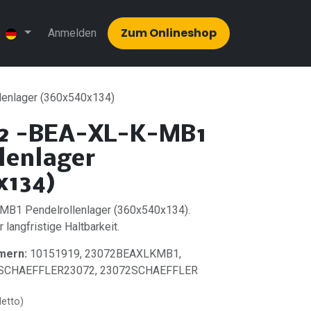
Zum Onlinesh​​op
Anmelden
enlager (360x540x134)
2 -BEA-XL-K-MB1
lenlager
x134)
MB1 Pendelrollenlager (360x540x134).
 langfristige Haltbarkeit.
mern:
10151919, 23072BEAXLKMB1,
, SCHAEFFLER23072, 23072SCHAEFFLER
Netto)