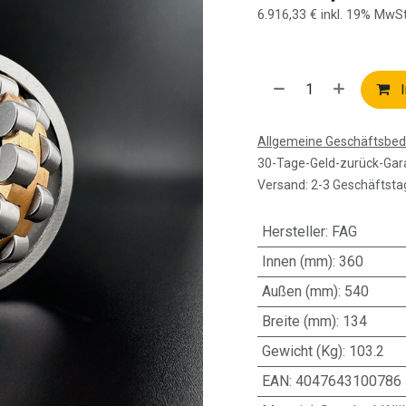
6.916,33
€
inkl. 19% MwSt
I
Allgemeine Geschäftsbe
30-Tage-Geld-zurück-Gar
Versand: 2-3 Geschäftsta
Hersteller
:
FAG
Innen (mm)
:
360
Außen (mm)
:
540
Breite (mm)
:
134
Gewicht (Kg)
:
103.2
EAN
:
4047643100786