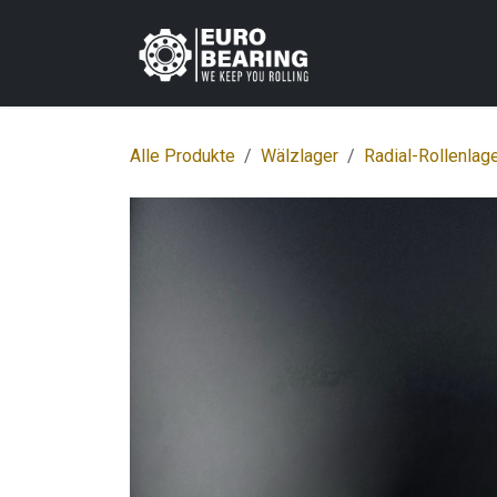
Zum Inhalt springen
Home
Shop
K
Alle Produkte
Wälzlager
Radial-Rollenlag