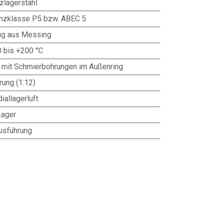
zlagerstahl
anzklasse P5 bzw. ABEC 5
g aus Messing
0 bis +200 °C
 mit Schmierbohrungen im Außenring
ung (1:12)
iallagerluft
Lager
usführung