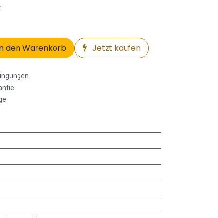
.
n den Warenkorb
Jetzt kaufen
dingungen
antie
ge