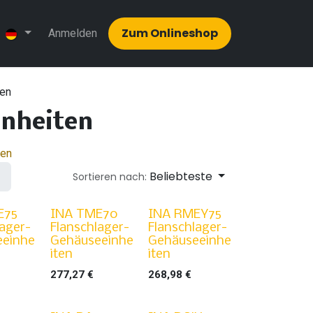
Zum Onlinesh​​op
Anmelden
ten
nheiten
ten
Beliebteste
Sortieren nach:
E75
INA TME70
INA RMEY75
lager-
Flanschlager-
Flanschlager-
eeinhe
Gehäuseeinhe
Gehäuseeinhe
iten
iten
277,27
€
268,98
€