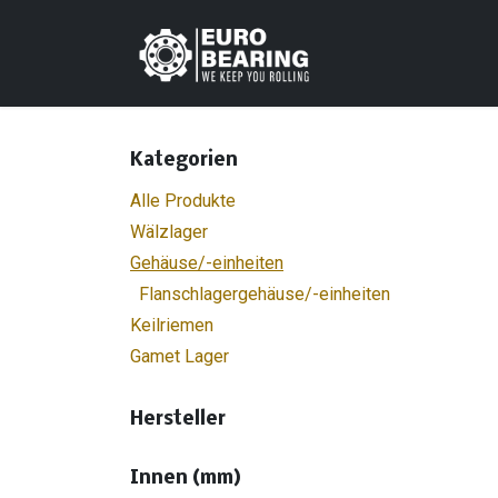
Zum Inhalt springen
Home
Shop
K
Kategorien
Alle Produkte
Wälzlager
Gehäuse/-einheiten
Flanschlagergehäuse/-einheiten
Keilriemen
Gamet Lager
Hersteller
Innen (mm)