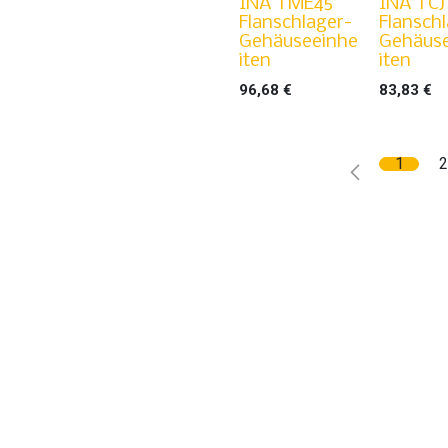
INA TME45
INA TCJ
Flanschlager-
Flansch
Gehäuseeinhe
Gehäus
iten
iten
96,68
€
83,83
€
1
2