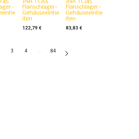
T45
INA TCJ55
INA TCJ45
lager-
Flanschlager-
Flanschlager-
eeinhe
Gehäuseeinhe
Gehäuseeinhe
iten
iten
122,79
€
83,83
€
3
4
…
84