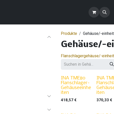
ontakt
Blog
FAQ
Produkte
Produkte
Gehäuse/-einhei
Gehäuse/-ei
Flanschlagergehäuse/-einhei
INA TME80
INA TM
Flanschlager-
Flansch
Gehäuseeinhe
Gehäus
iten
iten
418,57
€
370,33
€