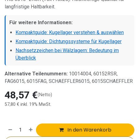
langfristige Haltbarkeit.
Für weitere Informationen:
Kompaktguide: Kugellager verstehen & auswählen
Kompaktguide: Dichtungssysteme für Kugellager
Nachsetzzeichen bei Wälzlagern: Bedeutung im
Überblick
Alternative Teilenummern:
10014004, 60152RSR,
FAG6015, 6015FAG, SCHAEFFLER6015, 6015SCHAEFFLER
48,57
€
(Netto)
57,80
€
inkl. 19% MwSt.
In den Warenkorb