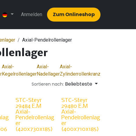
Zum Onlinesh​​op
Anmelden
lenlager
Axial-Pendelrollenlager
llenlager
Axial-
Axial-
Axial-
r
Kegelrollenlager
Nadellager
Zylinderrollenkranz
Beliebteste
Sortieren nach:
STC-Steyr
STC-Steyr
29484 E.M
29480 E.M
Axial-
Axial-
nlag
Pendelrollenlag
Pendelrollenlag
er
er
206
(420x730x185)
(400x710x185)