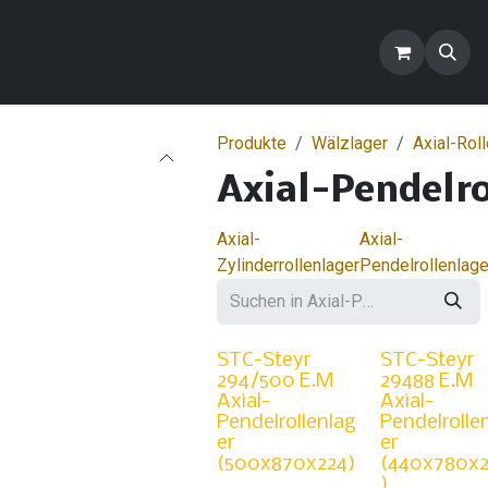
ontakt
Blog
FAQ
Produkte
Produkte
Wälzlager
Axial-Rol
Axial-Pendelro
Axial-
Axial-
Zylinderrollenlager
Pendelrollenlage
STC-Steyr
STC-Steyr
294/500 E.M
29488 E.M
Axial-
Axial-
Pendelrollenlag
Pendelrolle
er
er
(500x870x224)
(440x780x
)