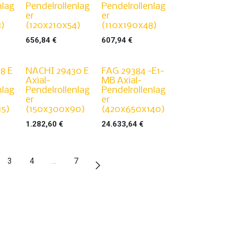
nlag
Pendelrollenlag
Pendelrollenlag
er
er
8)
(120x210x54)
(110x190x48)
656,84
€
607,94
€
8 E
NACHI 29430 E
FAG 29384 -E1-
Axial-
MB Axial-
nlag
Pendelrollenlag
Pendelrollenlag
er
er
15)
(150x300x90)
(420x650x140)
1.282,60
€
24.633,64
€
3
4
…
7