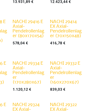
13.931,89
€
12.423,44
€
8 E
NACHI 29416 E
NACHI 29414
Axial-
EX Axial-
nlag
Pendelrollenlag
Pendelrollenlag
er (80x170x54)
er (70x150x48)
0)
578,04
€
416,78
€
6 E
NACHI 29334 E
NACHI 29332 E
Axial-
Axial-
nlag
Pendelrollenlag
Pendelrollenlag
er
er
3)
(170x280x67)
(160x270x67)
1.120,12
€
839,03
€
6 E
NACHI 29324
NACHI 29322
EX Axial-
EX Axial-