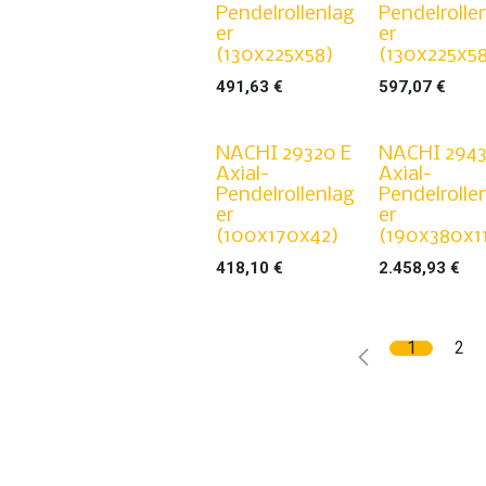
Pendelrollenlag
Pendelrolle
er
er
(130x225x58)
(130x225x5
491,63
€
597,07
€
NACHI 29320 E
NACHI 2943
Axial-
Axial-
Pendelrollenlag
Pendelrolle
er
er
(100x170x42)
(190x380x1
418,10
€
2.458,93
€
1
2