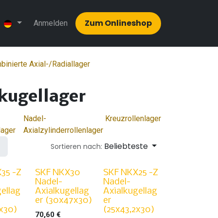
Zum Onlinesh​​op
Anmelden
inierte Axial-/Radiallager
kugellager
Nadel-
Kreuzrollenlager
lager
Axialzylinderrollenlager
Beliebteste
Sortieren nach:
35 -Z
SKF NKX30
SKF NKX25 -Z
Nadel-
Nadel-
ellag
Axialkugellag
Axialkugellag
er (30x47x30)
er
2x30)
(25x43,2x30)
70,60
€