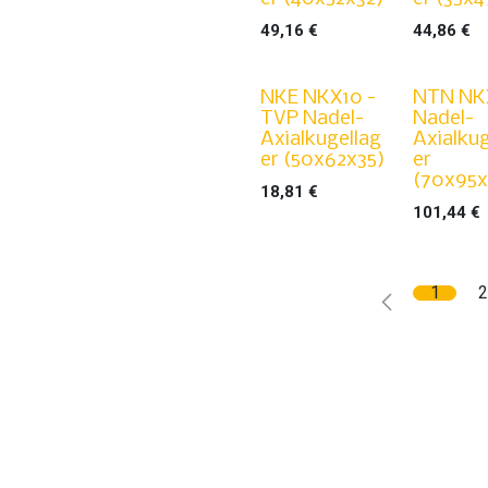
49,16
€
44,86
€
NKE NKX10 -
NTN NK
TVP Nadel-
Nadel-
Axialkugellag
Axialkug
er (50x62x35)
er
(70x95
18,81
€
101,44
€
1
2