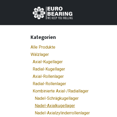
Zum Inhalt springen
Home
Shop
K
Kategorien
Alle Produkte
Wälzlager
Axial-Kugellager
Radial-Kugellager
Axial-Rollenlager
Radial-Rollenlager
Kombinierte Axial-/Radiallager
Nadel-Schrägkugellager
Nadel-Axialkugellager
Nadel-Axialzylinderrollenlager