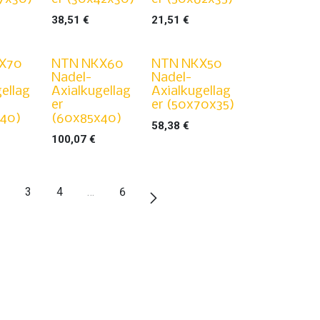
38,51
€
21,51
€
X70
NTN NKX60
NTN NKX50
Nadel-
Nadel-
ellag
Axialkugellag
Axialkugellag
er
er (50x70x35)
x40)
(60x85x40)
58,38
€
100,07
€
3
4
…
6