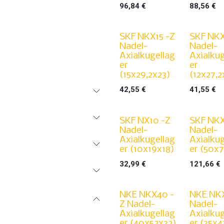
96,84
€
88,56
€
SKF NKX15 -Z
SKF NKX
Nadel-
Nadel-
Axialkugellag
Axialkug
er
er
(15x29,2x23)
(12x27,2
42,55
€
41,55
€
SKF NX10 -Z
SKF NKX
Nadel-
Nadel-
Axialkugellag
Axialkug
er (10x19x18)
er (50x
32,99
€
121,66
€
NKE NKX40 -
NKE NKX
Z Nadel-
Nadel-
Axialkugellag
Axialkug
er (40x52x32)
er (35x