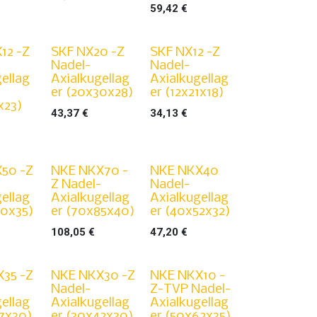
59,42
€
12 -Z
SKF NX20 -Z
SKF NX12 -Z
Nadel-
Nadel-
ellag
Axialkugellag
Axialkugellag
er (20x30x28)
er (12x21x18)
x23)
43,37
€
34,13
€
50 -Z
NKE NKX70 -
NKE NKX40
Z Nadel-
Nadel-
ellag
Axialkugellag
Axialkugellag
70x35)
er (70x85x40)
er (40x52x32)
108,05
€
47,20
€
35 -Z
NKE NKX30 -Z
NKE NKX10 -
Nadel-
Z-TVP Nadel-
ellag
Axialkugellag
Axialkugellag
47x30)
er (30x42x30)
er (50x62x35)