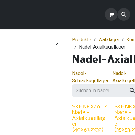
ontakt
Blog
FAQ
Produkte
Produkte
Wälzlager
Komb
Nadel-Axialkugellager
Nadel-Axial
Nadel-
Nadel-
Schrägkugellager
Axialkugel
SKF NKX40 -Z
SKF NKX
Nadel-
Nadel-
Axialkugellag
Axialkug
er
er
(40x61,2x32)
(35x53,